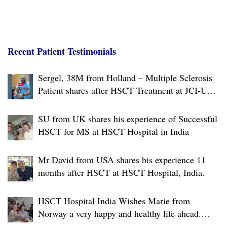
v
i
g
Recent Patient Testimonials
a
t
Sergel, 38M from Holland – Multiple Sclerosis
i
Patient shares after HSCT Treatment at JCI-USA
o
Accredited World Class Hospital in India
n
SU from UK shares his experience of Successful
HSCT for MS at HSCT Hospital in India
Mr David from USA shares his experience 11
months after HSCT at HSCT Hospital, India.
HSCT Hospital India Wishes Marie from
Norway a very happy and healthy life ahead.
Warm farewell to a very brave person