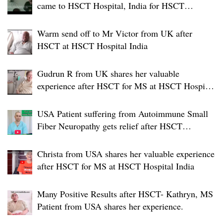
came to HSCT Hospital, India for HSCT
Treatment
Warm send off to Mr Victor from UK after
HSCT at HSCT Hospital India
Gudrun R from UK shares her valuable
experience after HSCT for MS at HSCT Hospital
India
USA Patient suffering from Autoimmune Small
Fiber Neuropathy gets relief after HSCT
Treatment at JCI-USA Accredited World Class
Hospital in India
Christa from USA shares her valuable experience
after HSCT for MS at HSCT Hospital India
Many Positive Results after HSCT- Kathryn, MS
Patient from USA shares her experience.