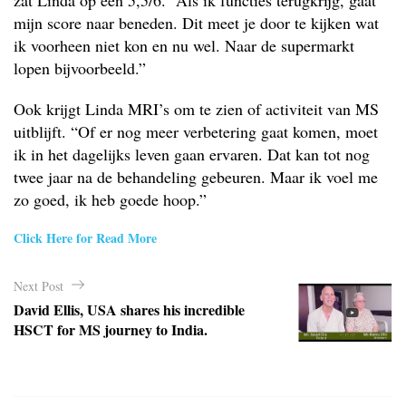
zat Linda op een 5,5/6. “Als ik functies terugkrijg, gaat
mijn score naar beneden. Dit meet je door te kijken wat
ik voorheen niet kon en nu wel. Naar de supermarkt
lopen bijvoorbeeld.”
Ook krijgt Linda MRI’s om te zien of activiteit van MS
uitblijft. “Of er nog meer verbetering gaat komen, moet
ik in het dagelijks leven gaan ervaren. Dat kan tot nog
twee jaar na de behandeling gebeuren. Maar ik voel me
zo goed, ik heb goede hoop.”
Click Here for Read More
P
Next Post
o
David Ellis, USA shares his incredible
s
HSCT for MS journey to India.
t
n
a