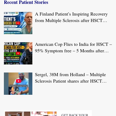
Recent Patient Stories
A Finland Patient’s Inspiring Recovery
from Multiple Sclerosis after HSCT
Treatment at JCI-USA Accredited World
Class Hospital in India
American Cop Flies to India for HSCT –
95% Symptom free – 5 Months after
HSCT Treatment at JCI-USA Accredited
World Class Hospital in India
Sergel, 38M from Holland – Multiple
Sclerosis Patient shares after HSCT
Treatment at JCI-USA Accredited World
Class Hospital in India