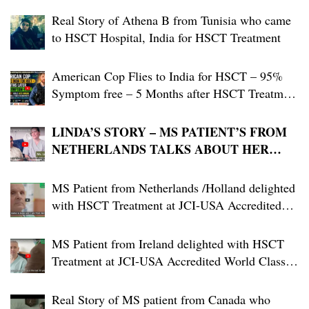
Real Story of Athena B from Tunisia who came
to HSCT Hospital, India for HSCT Treatment
American Cop Flies to India for HSCT – 95%
Symptom free – 5 Months after HSCT Treatment
at JCI-USA Accredited World Class Hospital in
India
LINDA’S STORY – MS PATIENT’S FROM
NETHERLANDS TALKS ABOUT HER
HSCT TREATMENT AT HSCT HOSPITAL
INDIA
MS Patient from Netherlands /Holland delighted
with HSCT Treatment at JCI-USA Accredited
World Class Hospital in India
MS Patient from Ireland delighted with HSCT
Treatment at JCI-USA Accredited World Class
Hospital in India: 2025 Video Testimonial
Real Story of MS patient from Canada who